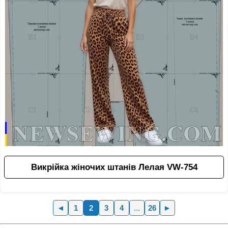
Викрійка жіночих штанів Лелая VW-754
◄
1
2
3
4
...
26
►