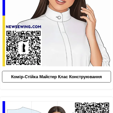
Комір-Стійка Майстер Клас Конструювання