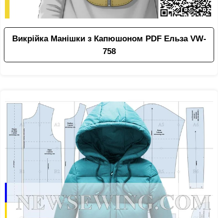
Викрійка Манішки з Капюшоном PDF Ельза VW-
758