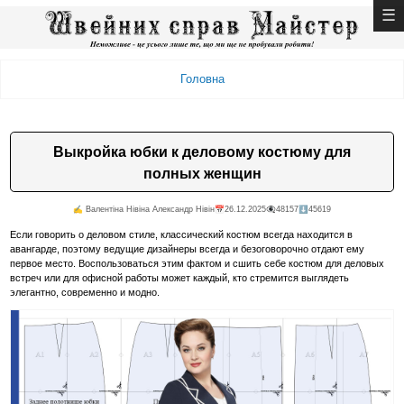
Головна
Выкройка юбки к деловому костюму для
полных женщин
✍️ Валентiна Нiвiна Александр Нiвiн
📅26.12.2025
👁️‍🗨️48157
⬇️45619
Если говорить о деловом стиле, классический костюм всегда находится в
авангарде, поэтому ведущие дизайнеры всегда и безоговорочно отдают ему
первое место. Воспользоваться этим фактом и сшить себе костюм для деловых
встреч или для офисной работы может каждый, кто стремится выглядеть
элегантно, современно и модно.