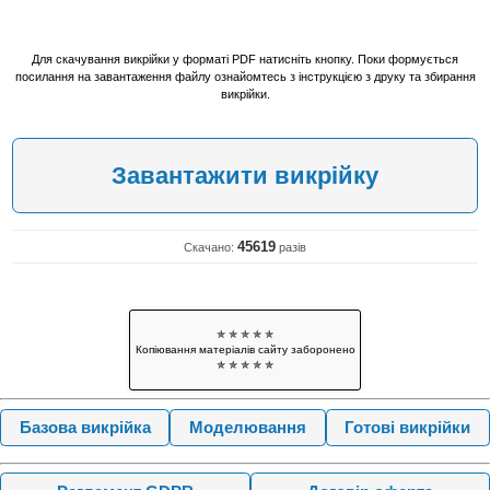
Для скачування викрійки у форматі PDF натисніть кнопку. Поки формується
посилання на завантаження файлу ознайомтесь з інструкцією з друку та збирання
викрійки.
Завантажити викрійку
45619
Скачано:
разів
✯ ✯ ✯ ✯ ✯
Копіювання матеріалів сайту заборонено
✯ ✯ ✯ ✯ ✯
Базова викрійка
Моделювання
Готові викрійки