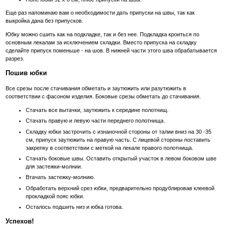
Еще раз напоминаю вам о необходимости дать припуски на швы, так как
выкройка дана без припусков.
Юбку можно сшить как на подкладке, так и без нее. Подкладка кроиться по
основным лекалам за исключением складки. Вместо припуска на складку
сделайте припуск поменьше - на шов. В нижней части этого шва обрабатывается
разрез.
Пошив юбки
Все срезы после стачивания обметать и заутюжить или разутюжить в
соответствии с фасоном изделия. Боковые срезы обметать до стачивания.
Стачать все вытачки, заутюжить к середине полотнищ.
Стачать правую и левую части переднего полотнища.
Складку юбки застрочить с изнаночной стороны от талии вниз на 30 -35
см, припуск заутюжить на правую часть. С лицевой стороны поставить
закрепку в соответствии с меткой на лекале правого полотнища.
Стачать боковые швы. Оставить открытый участок в левом боковом шве
для застежки-молнии.
Втачать застежку-молнию.
Обработать верхний срез юбки, предварительно продублировав клеевой
прокладкой пояс юбки.
Осталось подшить низ и юбка готова.
Успехов!