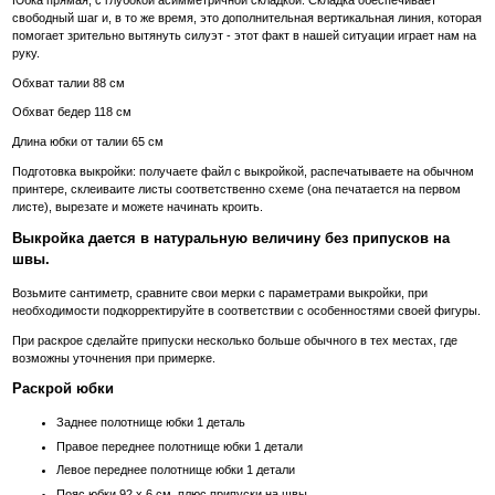
свободный шаг и, в то же время, это дополнительная вертикальная линия, которая
помогает зрительно вытянуть силуэт - этот факт в нашей ситуации играет нам на
руку.
Обхват талии 88 см
Обхват бедер 118 см
Длина юбки от талии 65 см
Подготовка выкройки: получаете файл с выкройкой, распечатываете на обычном
принтере, склеиваите листы соответственно схеме (она печатается на первом
листе), вырезате и можете начинать кроить.
Выкройка дается в натуральную величину без припусков на
швы.
Возьмите сантиметр, сравните свои мерки с параметрами выкройки, при
необходимости подкорректируйте в соответствии с особенностями своей фигуры.
При раскрое сделайте припуски несколько больше обычного в тех местах, где
возможны уточнения при примерке.
Раскрой юбки
Заднее полотнище юбки 1 деталь
Правое переднее полотнище юбки 1 детали
Левое переднее полотнище юбки 1 детали
Пояс юбки 92 х 6 см, плюс припуски на швы.