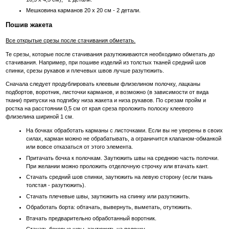
Мешковина карманов 20 х 20 см - 2 детали.
Пошив жакета
Все открытые срезы после стачивания обметать.
Те срезы, которые после стачивания разутюживаются необходимо обметать до
стачивания. Например, при пошиве изделий из толстых тканей средний шов
спинки, срезы рукавов и плечевых швов лучше разутюжить.
Сначала следует продублировать клеевым флизелином полочку, лацканы
подбортов, воротник, листочки карманов, и возможно (в зависимости от вида
ткани) припуски на подгибку низа жакета и низа рукавов. По срезам пройм и
ростка на расстоянии 0,5 см от края среза проложить полоску клеевого
флизелина шириной 1 см.
На бочках обработать карманы с листочками. Если вы не уверены в своих
силах, карман можно не обрабатывать, а ограничится клапаном-обманкой
или вовсе отказаться от этого элемента.
Притачать бочка к полочкам. Заутюжить швы на среднюю часть полочки.
При желании можно проложить отделочную строчку или втачать кант.
Стачать средний шов спинки, заутюжить на левую сторону (если ткань
толстая - разутюжить).
Стачать плечевые швы, заутюжить на спинку или разутюжить.
Обработать борта: обтачать, вывернуть, выметать, отутюжить.
Втачать предварительно обработанный воротник.
Стачать боковые швы, заутюжить на полочку.