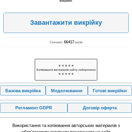
викрійки.
Завантажити викрійку
66417
Скачано:
разів
✯ ✯ ✯ ✯ ✯
Копіювання матеріалів сайту заборонено
✯ ✯ ✯ ✯ ✯
Базова викрійка
Моделювання
Готові викрійки
Регламент GDPR
Договір оферта
Використання та копіювання авторських матеріалів з
обов'язковим активним посиланням на сайт