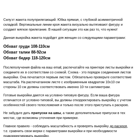
Силуэт жакета полуприлегающий. Юбка прямая, с глубокой асимметричной
складкой. Вертикальные линии кроя жакета визуально вытягивают фигуру и
создают мягкое прилегание. В нашей ситуации это как раз то, что нужно!
Данная выкройка жакета подойдет для женщин со следующими параметрами:
Обхват груди 108-110см
Обхват талии 88-92см
Обхват бедер 118-120см
Послеполучения файла на ваш email, распечатайте на принтере листы выкройки и
соедините их в соответствии со схемой. Схема - это порядок соединения листов
выкройки. Она печатается первым листом. Обязательно проверьте соответствие
масштаба. На распечатанном листе с изображенным квадратом 10х10 см
стороны 10 см должны соответствовать именно 10-ти сантиметрам.
Готовые выкройки даются на условно-типовую фигуру. Если ваша фигура
отличается от условно-типовой, вы должны откорректировать выкройку с учетом
особенностей своего телосложения и только после этого приступать к раскрою.
Не забудьте дать
припуски на швы
, а также дополнительные припуски в тех
местах, где возможны уточнения при примерке.
Главное правило - соблюдать масштабность и проверять выкройку
до раскроя
,
т.е. сравнить свои мерки с параметрами выкройки и при необходимости
подкорректировать выкройку.