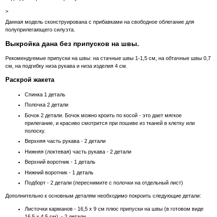
>
Данная модель сконструирована с прибавками на свободное облегание для
полуприлегающего силуэта.
Выкройка дана без припусков на швы.
Рекомендуемые припуски на швы: на стачные швы 1-1,5 см, на обтачные швы 0,7
см, на подгибку низа рукава и низа изделия 4 см.
Раскрой жакета
Спинка 1 деталь
Полочка 2 детали
Бочок 2 детали. Бочок можно кроить по косой - это дает мягкое
прилегание, и красиво смотрится при пошиве из тканей в клетку или
полоску.
Верхняя часть рукава - 2 детали
Нижняя (локтевая) часть рукава - 2 детали
Верхний воротник - 1 деталь
Нижний воротник - 1 деталь
Подборт - 2 детали (переснимите с полочки на отдельный лист)
Дополнительно к основным деталям необходимо покроить следующие детали:
Листочки карманов - 16,5 х 9 см плюс припуски на швы (в готовом виде
16,5 х 4,5 см), - 2 детали.