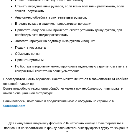
Стачать передние швы рукавов, если ткань толстая – разутюжить, если
тонкая - заутюжить.
Аналогично обработать локтевые швы рукавов.
Втачать рукава в изделие, припосаживая по окату.
Приметать подплечники, примерять жакет, уточнить длину рукава, при
необходимости подкорректировать.
Заметать припуск на подгибку низа рукава и подшить.
Подшить низ жакета.
Обметать петли.
Пришить пуговицы.
По бортам и воротнику можно проложить отделочную строчку или втачать
контрастный кант это на ваше усмотрение.
Последовательность обработки жакета может меняться в зависимости от свойств
основной ткани и пр.
Более подробно о технологии обработки жакета при необходимости вы можете
найти в специальной литературе.
Ваши вопросы, пожелания и предложения можно обсудить на странице в
facebook.com
Для скачування викрійки у форматі PDF натисніть кнопку. Поки формується
посилання на завантаження файлу ознайомтесь з інструкцією з друку та збирання