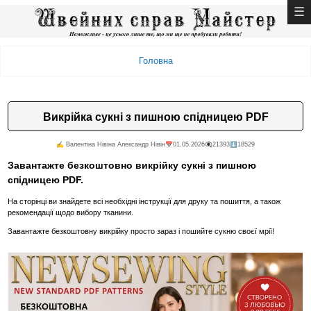
Головна
Викрійка сукні з пишною спідницею PDF
✍️ Валентiна Нiвiна Александр Нiвiн
📅01.05.2026
👁️‍🗨️21393
⬇️18529
Завантажте безкоштовно викрійку сукні з пишною
спідницею PDF.
На сторінці ви знайдете всі необхідні інструкції для друку та пошиття, а також
рекомендації щодо вибору тканини.
Завантажте безкоштовну викрійку просто зараз і пошийте сукню своєї мрії!