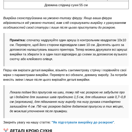
Довжина спідниці сукні 55 см
Викрійка сконструйована на умовно-типову фігуру. Якщо ваша фігура
відрізняється від умовно-типової, вам слід скоригувати викрійку з урахуванням
особливостей своєї статури і лише після цього приступати до розкрою.
Примітка:
спочатку надрукуйте один аркуш із контрольним квадратом 10х10
см. Перевірте, щоб його сторони відповідали саме 10 см. Досягніть цього за
допомогою налаштувань вашого принтера. Тепер можна друкувати всі аркуші
викрійки та збирати їх в один пазл відповідно до схеми за допомогою вузького
скотчу або клейового олівця.
Перш ніж вирізати деталі викрійки, візьміть сантиметрову стрічку і порівняйте свої
мірки з параметрами викрійки. Перевірте всі обхвати, довжину виробу. За потреби
внесіть зміни і лише після цього вирізайте деталі викрійки.
Лекала подані без припусків на шви, тому під час розкрою не забудьте про
це і додайте для зшивних швів приблизно 1,5 см, для обшивних швів 0,7–0,8
см (горловина), для підгинання низу виробу та низу рукава стандартно
залишайте 4 см. Під час розкрою дайте додаткові припуски в тих місцях,
де можливі уточнення після примірки.
Зверніть увагу на нашу статтю:
"Як підготувати викрійку до розкрою"
.
✂️ ДЕТАЛІ КРОЮ СУКНІ