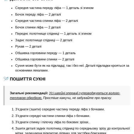
Середня частина переду ліфа — 1 деталь зі згином
Бочок переду ліфа — 2 деталі
Середня частина спинки ліфа — 2 деталі
Бочок спинки ліфа — 2 деталі
Переднє полотнище спідниці — 1 деталь зі згином
Заднє полотнище спідниці — 2 деталі
Рукав — 2 деталі
Обшивка горловини переду — 1 деталь
Обшивка горловини спинки — 2 деталі
Сукня може бути як на підкладці, так і без неї. Деталі підкладки крояться за
основними лекалами.
🪡 ПОШИТТЯ СУКНІ
Загальні рекомендації:
Усі швейні операції супроводжуються волого-
тепловою обробкою.
Простіше кажучи, не забувайте про праску.
З’єднати (зшити) середню частину переду ліфа з бочками.
З’єднати середні частини спинки ліфа з бочками.
З’єднати спинку і пілочку ліфа по бокових зрізах.
Зшити деталі задніх полотнищ спідниці по середньому зрізу до контрольної
мітки, залишаючи відкритою ділянку для застібки-блискавки.