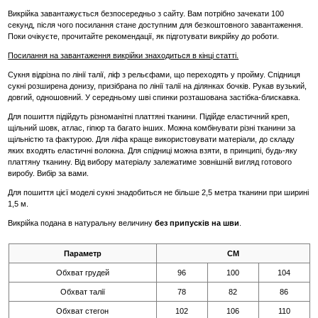
Викрійка завантажується безпосередньо з сайту. Вам потрібно зачекати 100
секунд, після чого посилання стане доступним для безкоштовного завантаження.
Поки очікуєте, прочитайте рекомендації, як підготувати викрійку до роботи.
Посилання на завантаження викрійки знаходиться в кінці статті.
Сукня відрізна по лінії талії, ліф з рельєфами, що переходять у пройму. Спідниця
сукні розширена донизу, призібрана по лінії талії на ділянках бочків. Рукав вузький,
довгий, одношовний. У середньому шві спинки розташована застібка-блискавка.
Для пошиття підійдуть різноманітні платтяні тканини. Підійде еластичний креп,
щільний шовк, атлас, гіпюр та багато інших. Можна комбінувати різні тканини за
щільністю та фактурою. Для ліфа краще використовувати матеріали, до складу
яких входять еластичні волокна. Для спідниці можна взяти, в принципі, будь-яку
платтяну тканину. Від вибору матеріалу залежатиме зовнішній вигляд готового
виробу. Вибір за вами.
Для пошиття цієї моделі сукні знадобиться не більше 2,5 метра тканини при ширині
1,5 м.
Викрійка подана в натуральну величину
без припусків на шви
.
Параметр
СМ
Обхват грудей
96
100
104
Обхват талії
78
82
86
Обхват стегон
102
106
110