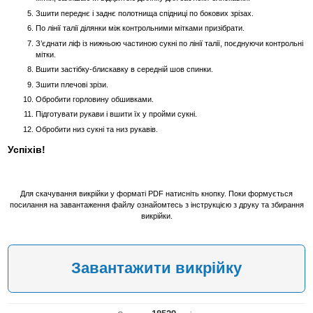
Зшити переднє і заднє полотнища спідниці по бокових зрізах.
По лінії талії ділянки між контрольними мітками призібрати.
З’єднати ліф із нижньою частиною сукні по лінії талії, поєднуючи контрольні
мітки.
Вшити застібку-блискавку в середній шов спинки.
Зшити плечові зрізи.
Обробити горловину обшивками.
Підготувати рукави і вшити їх у пройми сукні.
Обробити низ сукні та низ рукавів.
Успіхів!
Для скачування викрійки у форматі PDF натисніть кнопку. Поки формується
посилання на завантаження файлу ознайомтесь з інструкцією з друку та збирання
викрійки.
Завантажити викрійку