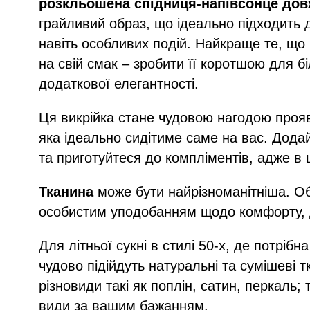
розкльошена спідниця-напівсонце дов
грайливий образ, що ідеально підходить д
навіть особливих подій. Найкраще те, щ
на свій смак – зробити її коротшою для 
додаткової елегантності.
Ця викрійка стане чудовою нагодою прояв
яка ідеально сидітиме саме на вас. Додай
та приготуйтеся до компліментів, адже в 
Тканина
може бути найрізноманітніша. Об
особистим уподобанням щодо комфорту, до
Для літньої сукні в стилі 50-х, де потріб
чудово підійдуть натуральні та сумішеві т
різновиди такі як поплін, сатин, перкаль;
види за вашим бажанням.