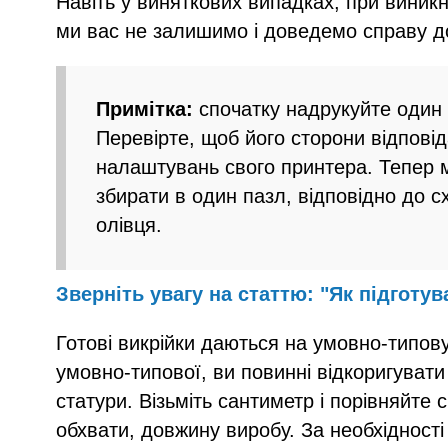
Навіть у виняткових випадках, при виникн
ми вас не залишимо і доведемо справу д
Примітка:
спочатку надрукуйте один 
Перевірте, щоб його сторони відпові
налаштувань свого принтера. Тепер м
збирати в один пазл, відповідно до с
олівця.
Зверніть увагу на статтю: "Як підготув
Готові викрійки даються на умовно-типову
умовно-типової, ви повинні відкоригувати
статури. Візьміть сантиметр і порівняйте 
обхвати, довжину виробу. За необхідності 