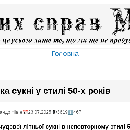
Головна
а сукні у стилі 50-х років
андр Нiвiн
📅23.07.2025
👁️‍🗨️3619
⬇️467
удової літньої сукні в неповторному стилі 5