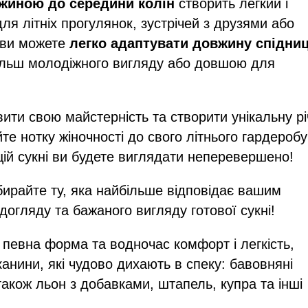
жиною до середини колін
створить легкий і
ля літніх прогулянок, зустрічей з друзями або
о ви можете
легко адаптувати довжину спідниц
більш молодіжного вигляду або довшою для
ити свою майстерність та створити унікальну рі
те нотку жіночності до свого літнього гардеробу
цій сукні ви будете виглядати неперевершено!
ирайте ту, яка найбільше відповідає вашим
гляду та бажаного вигляду готової сукні!
на певна форма та водночас комфорт і легкість,
канини, які чудово дихають в спеку: бавовняні
 також льон з добавками, штапель, купра та інші