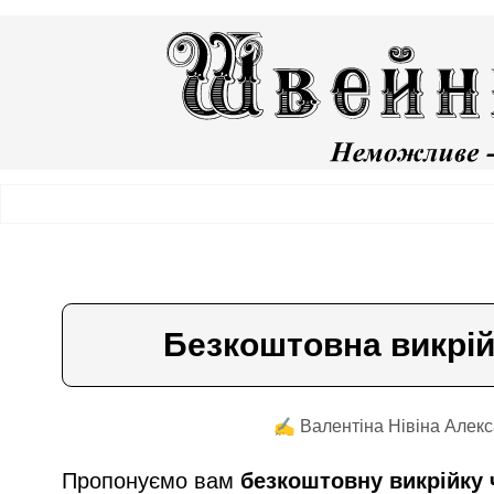
Безкоштовна викрійк
✍️ Валентiна Нiвiна Алекс
Пропонуємо вам
безкоштовну викрійку ч