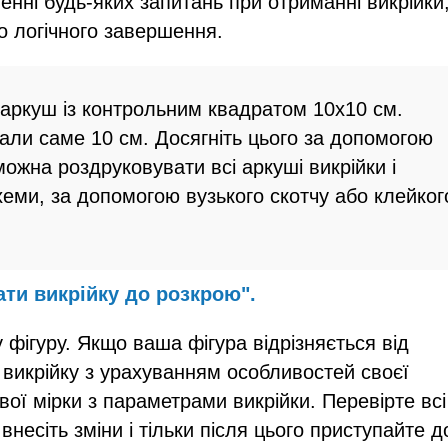
енні будь-яких запитань при отриманні викрійки
о логічного завершення.
аркуш із контрольним квадратом 10х10 см.
дали саме 10 см. Досягніть цього за допомогою
ожна роздруковувати всі аркуші викрійки і
хеми, за допомогою вузького скотчу або клейког
ати викрійку до розкрою".
 фігуру. Якщо ваша фігура відрізняється від
 викрійку з урахуванням особливостей своєї
свої мірки з параметрами викрійки. Перевірте всі
внесіть зміни і тільки після цього приступайте д