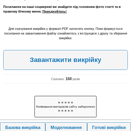
Посилання на наші соцмережі ви знайдете під головним фото статті та в
правому бічному меню.
Приєднуйтесь!
Для скачування викрійки у форматі PDF натисніть кнопку. Поки формується
посилання на завантаження файлу ознайомтесь з інструкцією з друку та збирання
викрійки.
Завантажити викрійку
168
Скачано:
разів
✯ ✯ ✯ ✯ ✯
Копіювання матеріалів сайту заборонено
✯ ✯ ✯ ✯ ✯
Базова викрійка
Моделювання
Готові викрійки