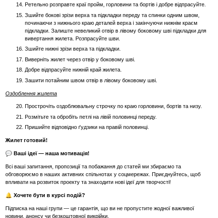
Ретельно розправте краї пройм, горловини та бортів і добре відпрасуйте.
Зшийте бокові зрізи верха та підкладки переду та спинки одним швом,
починаючи з нижнього краю деталей верха і закінчуючи нижнім краєм
підкладки. Залиште невеликий отвір в лівому боковому шві підкладки для
вивертання жилета. Розпрасуйте шви.
Зшийте нижні зрізи верха та підкладки.
Виверніть жилет через отвір у боковому шві.
Добре відпрасуйте нижній край жилета.
Зашити потайним швом отвір в лівому боковому шві.
Оздоблення жилета
Прострочіть оздоблювальну строчку по краю горловини, бортів та низу.
Розмітьте та обробіть петлі на лівій половинці переду.
Пришийте відповідно ґудзики на правій половинці.
Жилет готовий!
💬 Ваші ідеї — наша мотивація!
Всі ваші запитання, пропозиції та побажання до статей ми збираємо та
обговорюємо в наших активних спільнотах у соцмережах. Приєднуйтесь, щоб
впливати на розвиток проекту та знаходити нові ідеї для творчості!
🔔 Хочете бути в курсі подій?
Підписка на наші групи — це гарантія, що ви не пропустите жодної важливої
новини, анонсу чи безкоштовної викрійки.