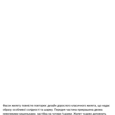
Фасон жилету повністю повторює дизайн дорослого класичного жилета, що надає
образу особливої солідності та шарму. Передня частина прикрашена двома
невеликими кишеньками, застібка на чотири ґудзики. Жилет чудово доповнить