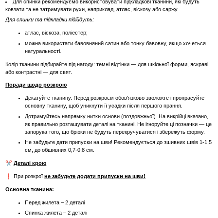
Для спинки рекомендуємо використовувати підкладкові тканини, які будуть
ковзати та не затримувати рухи, наприклад, атлас, віскозу або саржу.
Для спинки та підкладки підійдуть:
атлас, віскоза, поліестер;
можна використати бавовняний сатин або тонку бавовну, якщо хочеться
натуральності.
Колір тканини підбирайте під нагоду: темні відтінки — для шкільної форми, яскраві
або контрастні — для свят.
Поради щодо розкрою
Декатуйте тканину. Перед розкроєм обов'язково зволожте і пропрасуйте
основну тканину, щоб уникнути її усадки після першого прання.
Дотримуйтесь напрямку нитки основи (поздовжньої). На викрійці вказано,
як правильно розташувати деталі на тканині. Не ігноруйте ці позначки — це
запорука того, що брюки не будуть перекручуватися і збережуть форму.
Не забудьте дати припуски на шви! Рекомендується до зшивних швів 1-1,5
см, до обшивних 0,7-0,8 см.
✂️
Деталі крою
❗ При розкрої
не забудьте додати припуски на шви!
Основна тканина:
Перед жилета – 2 деталі
Спинка жилета – 2 деталі