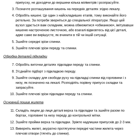
припуску, не доходячи до вершини кілька міліметрів і розпрасуйте.
Позначте розташування кишень на передніх деталях згідно лекалу.
Обробіть кишені. Це один з найскладніших етапів, тому виконайте його
ретельно. За потреби зверніться до спеціальної літератури. Якщо цей
вузол здається вам складним, можна обмежитися «обманкою», імітувавши
кишеню настроченою листочкою, або взагалі відмовтесь від цієї деталі,
адже саме ви вирішуєте, як вчинити в тій чи іншій ситуації.
Зшийте середні зрізи спинки.
Зшийте плечові зрізи переду та спинки.
Обробка деталей підкладки
Обробіть виточки деталях підкладки переду та спинки.
З’єднайте підборт з підкладкою переду.
Зшийте складку для свободи руху на підкладці спинки від горловини і з
низу, як позначено на лекалі. Розподіліть порівну припуск складки та
запрасуйте.
Зшийте плечові зрізи підкладки переду та спинки.
Основний пошив жилета
Складіть лицем до лиця деталі верха та підкладки та зшийте разом по
бортах, горловині та низу переду до контрольної мітки.
Зшийте пройми верха та підкладки. Зріжте надлишки припусків до 2-3 мм.
Виверніть жилет, акуратно протягуючи передні частини жилета через
плечові отвори (тягніть до спинки).