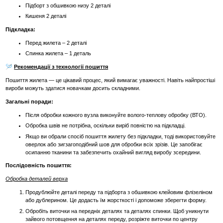
Підборт з обшивкою низу 2 деталі
Кишеня 2 деталі
Підкладка:
Перед жилета – 2 деталі
Спинка жилета – 1 деталь
🪡
Рекомендації з технології пошиття
Пошиття жилета — це цікавий процес, який вимагає уважності. Навіть найпростіші
вироби можуть здатися новачкам досить складними.
Загальні поради:
Після обробки кожного вузла виконуйте волого-теплову обробку (ВТО).
Обробка швів не потрібна, оскільки виріб повністю на підкладці.
Якщо ви обрали спосіб пошиття жилету без підкладки, тоді використовуйте
оверлок або зигзагоподібний шов для обробки всіх зрізів. Це запобігає
осипанню тканини та забезпечить охайний вигляд виробу зсередини.
Послідовність пошиття:
Обробка деталей верха
Продублюйте деталі переду та підборта з обшивкою клейовим флізеліном
або дублерином. Це додасть їм жорсткості і допоможе зберегти форму.
Обробіть виточки на передніх деталях та деталях спинки. Щоб уникнути
зайвого потовщення на деталях переду, розріжте виточки по центру