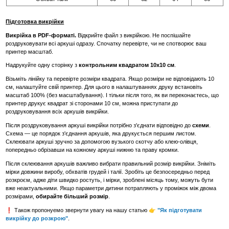
Підготовка викрійки
Викрійка в PDF-форматі.
Відкрийте файл з викрійкою. Не поспішайте
роздруковувати всі аркуші одразу. Спочатку перевірте, чи не спотворює ваш
принтер масштаб.
Надрукуйте одну сторінку з
контрольним квадратом 10х10 см
.
Візьміть лінійку та перевірте розміри квадрата. Якщо розміри не відповідають 10
см, налаштуйте свій принтер. Для цього в налаштуваннях друку встановіть
масштаб 100% (без масштабування). І тільки після того, як ви переконаєтесь, що
принтер друкує квадрат зі сторонами 10 см, можна приступати до
роздруковування всіх аркушів викрійки.
Після роздруковування аркуші викрійки потрібно з'єднати відповідно до
схеми
.
Схема — це порядок з'єднання аркушів, яка друкується першим листом.
Склеювати аркуші зручно за допомогою вузького скотчу або клею-олівця,
попередньо обрізавши на кожному аркуші нижню та праву кромки.
Після склеювання аркушів важливо вибрати правильний розмір викрійки. Зніміть
мірки довжини виробу, обхватів грудей і талії. Зробіть це безпосередньо перед
розкроєм, адже діти швидко ростуть, і мірки, зроблені місяць тому, можуть бути
вже неактуальними. Якщо параметри дитини потрапляють у проміжок між двома
розмірами,
обирайте більший розмір
.
❗ Також пропонуемо звернути увагу на нашу статью 👉
"Як підготувати
викрійку до розкрою"
.