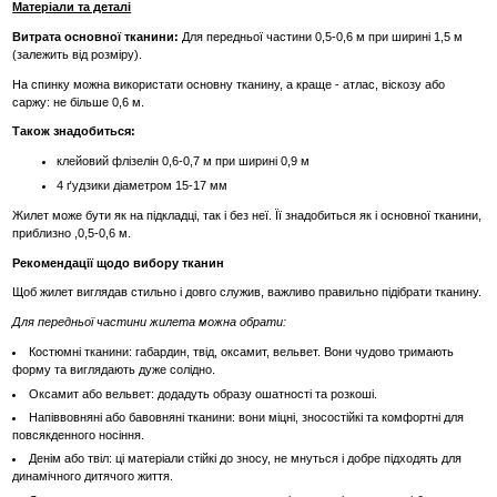
Матеріали та деталі
Витрата основної тканини:
Для передньої частини 0,5-0,6 м при ширині 1,5 м
(залежить від розміру).
На спинку можна використати основну тканину, а краще - атлас, віскозу або
саржу: не більше 0,6 м.
Також знадобиться:
клейовий флізелін 0,6-0,7 м при ширині 0,9 м
4 ґудзики діаметром 15-17 мм
Жилет може бути як на підкладці, так і без неї. Її знадобиться як і основної тканини,
приблизно ,0,5-0,6 м.
Рекомендації щодо вибору тканин
Щоб жилет виглядав стильно і довго служив, важливо правильно підібрати тканину.
Для передньої частини жилета можна обрати:
Костюмні тканини: габардин, твід, оксамит, вельвет. Вони чудово тримають
форму та виглядають дуже солідно.
Оксамит або вельвет: додадуть образу ошатності та розкоші.
Напіввовняні або бавовняні тканини: вони міцні, зносостійкі та комфортні для
повсякденного носіння.
Денім або твіл: ці матеріали стійкі до зносу, не мнуться і добре підходять для
динамічного дитячого життя.