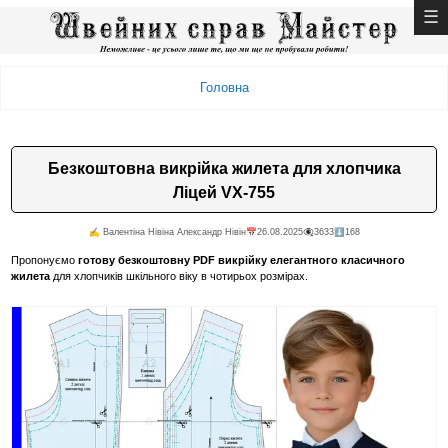
Головна
Безкоштовна викрійка жилета для хлопчика
Ліцей VX-755
✍️ Валентiна Нiвiна Александр Нiвiн
📅26.08.2025
👁️‍🗨️3633
⬇️168
Пропонуємо
готову безкоштовну PDF викрійку елегантного класичного
жилета
для хлопчиків шкільного віку в чотирьох розмірах.