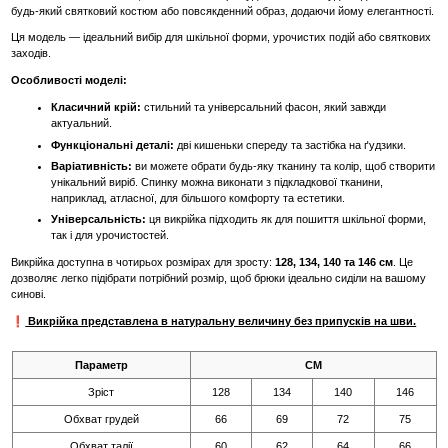
будь-який святковий костюм або повсякденний образ, додаючи йому елегантності.
Ця модель — ідеальний вибір для шкільної форми, урочистих подій або святкових
заходів.
Особливості моделі:
Класичний крій:
стильний та універсальний фасон, який завжди
актуальний.
Функціональні деталі:
дві кишеньки спереду та застібка на ґудзики.
Варіативність:
ви можете обрати будь-яку тканину та колір, щоб створити
унікальний виріб. Спинку можна виконати з підкладкової тканини,
наприклад, атласної, для більшого комфорту та естетики.
Універсальність:
ця викрійка підходить як для пошиття шкільної форми,
так і для урочистостей.
Викрійка доступна в чотирьох розмірах для зросту:
128, 134, 140 та 146 см
. Це
дозволяє легко підібрати потрібний розмір, щоб брюки ідеально сиділи на вашому
синові.
❗
Викрійка представлена в натуральну величину без припусків на шви.
Параметр
СМ
Зріст
128
134
140
146
Обхват грудей
66
69
72
75
Обхват талії
60
62
64
66