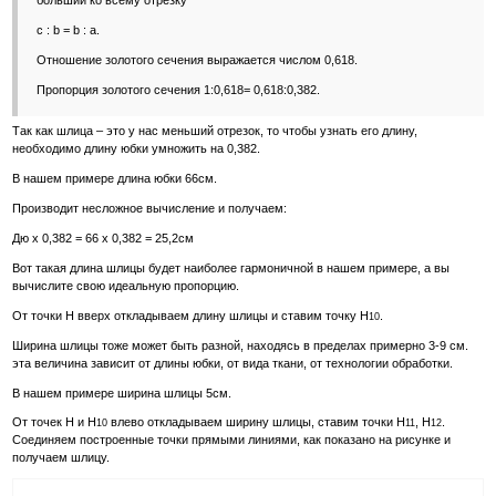
больший ко всему отрезку
с : b = b : а.
Отношение золотого сечения выражается числом 0,618.
Пропорция золотого сечения 1:0,618= 0,618:0,382.
Так как шлица – это у нас меньший отрезок, то чтобы узнать его длину,
необходимо длину юбки умножить на 0,382.
В нашем примере длина юбки 66см.
Производит несложное вычисление и получаем:
Дю х 0,382 = 66 х 0,382 = 25,2см
Вот такая длина шлицы будет наиболее гармоничной в нашем примере, а вы
вычислите свою идеальную пропорцию.
От точки Н вверх откладываем длину шлицы и ставим точку Н
.
10
Ширина шлицы тоже может быть разной, находясь в пределах примерно 3-9 см.
эта величина зависит от длины юбки, от вида ткани, от технологии обработки.
В нашем примере ширина шлицы 5см.
От точек Н и Н
влево откладываем ширину шлицы, ставим точки Н
, Н
.
10
11
12
Соединяем построенные точки прямыми линиями, как показано на рисунке и
получаем шлицу.