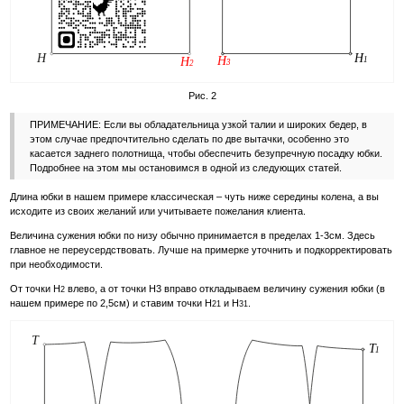
Рис. 2
ПРИМЕЧАНИЕ: Если вы обладательница узкой талии и широких бедер, в
этом случае предпочтительно сделать по две вытачки, особенно это
касается заднего полотнища, чтобы обеспечить безупречную посадку юбки.
Подробнее на этом мы остановимся в одной из следующих статей.
Длина юбки в нашем примере классическая – чуть ниже середины колена, а вы
исходите из своих желаний или учитываете пожелания клиента.
Величина сужения юбки по низу обычно принимается в пределах 1-3см. Здесь
главное не переусердствовать. Лучше на примерке уточнить и подкорректировать
при необходимости.
От точки Н
влево, а от точки Н3 вправо откладываем величину сужения юбки (в
2
нашем примере по 2,5см) и ставим точки Н
и Н
.
21
31