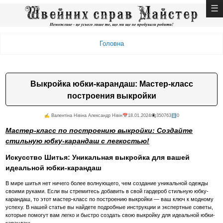
Головна
Выкройка юбки-карандаш: Мастер-класс
построения выкройки
✍️ Валентiна Нiвiна Александр Нiвiн
📅18.01.2024
👁️‍🗨️350763
⬇️0
Мастер-класс по построению выкройки: Создайте
стильную юбку-карандаш с легкостью!
Искусство Шитья: Уникальная выкройка для вашей
идеальной юбки-карандаш
В мире шитья нет ничего более волнующего, чем создание уникальной одежды
своими руками. Если вы стремитесь добавить в свой гардероб стильную юбку-
карандаш, то этот мастер-класс по построению выкройки — ваш ключ к модному
успеху. В нашей статье вы найдете подробные инструкции и экспертные советы,
которые помогут вам легко и быстро создать свою выкройку для идеальной юбки-
карандаш.