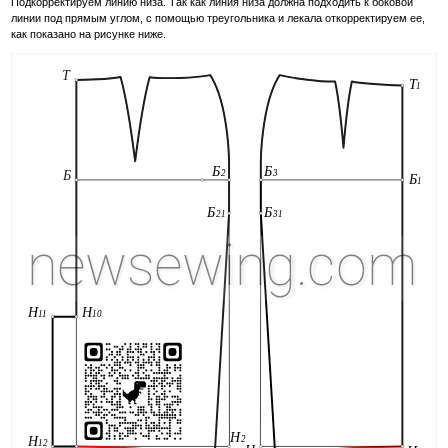
Подкорректируем линию низа. Так как линия низа должна подходить к боковой
линии под прямым углом, с помощью треугольника и лекала откорректируем ее,
как показано на рисунке ниже.