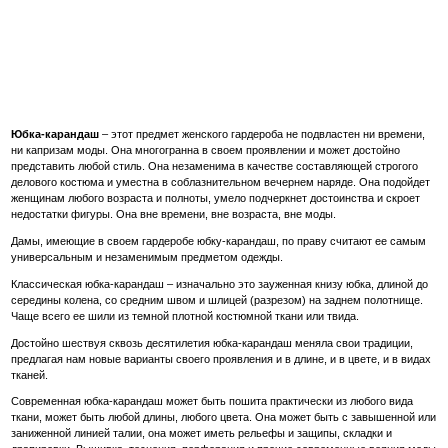
Юбка-карандаш
– этот предмет женского гардероба не подвластен ни времени,
ни капризам моды. Она многогранна в своем проявлении и может достойно
представить любой стиль. Она незаменима в качестве составляющей строгого
делового костюма и уместна в соблазнительном вечернем наряде. Она подойдет
женщинам любого возраста и полноты, умело подчеркнет достоинства и скроет
недостатки фигуры. Она вне времени, вне возраста, вне моды.
Дамы, имеющие в своем гардеробе юбку-карандаш, по праву считают ее самым
универсальным и незаменимым предметом одежды.
Классическая юбка-карандаш – изначально это зауженная книзу юбка, длиной до
середины колена, со средним швом и шлицей (разрезом) на заднем полотнище.
Чаще всего ее шили из темной плотной костюмной ткани или твида.
Достойно шествуя сквозь десятилетия юбка-карандаш меняла свои традиции,
предлагая нам новые варианты своего проявления и в длине, и в цвете, и в видах
тканей.
Современная юбка-карандаш может быть пошита практически из любого вида
ткани, может быть любой длины, любого цвета. Она может быть с завышенной или
заниженной линией талии, она может иметь рельефы и защипы, складки и