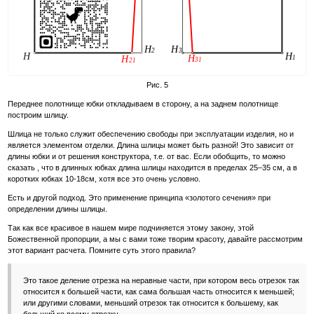
Рис. 5
Переднее полотнище юбки откладываем в сторону, а на заднем полотнище
построим шлицу.
Шлица не только служит обеспечению свободы при эксплуатации изделия, но и
является элементом отделки. Длина шлицы может быть разной! Это зависит от
длины юбки и от решения конструктора, т.е. от вас. Если обобщить, то можно
сказать , что в длинных юбках длина шлицы находится в пределах 25–35 см, а в
коротких юбках 10-18см, хотя все это очень условно.
Есть и другой подход. Это применение принципа «золотого сечения» при
определении длины шлицы.
Так как все красивое в нашем мире подчиняется этому закону, этой
Божественной пропорции, а мы с вами тоже творим красоту, давайте рассмотрим
этот вариант расчета. Помните суть этого правила?
Это такое деление отрезка на неравные части, при котором весь отрезок так
относится к большей части, как сама большая часть относится к меньшей;
или другими словами, меньший отрезок так относится к большему, как