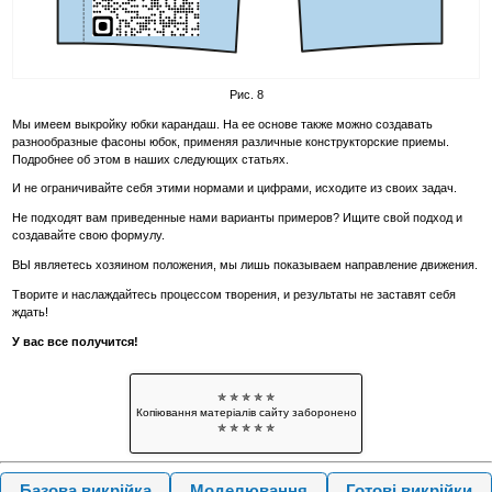
Рис. 8
Мы имеем выкройку юбки карандаш. На ее основе также можно создавать
разнообразные фасоны юбок, применяя различные конструкторские приемы.
Подробнее об этом в наших следующих статьях.
И не ограничивайте себя этими нормами и цифрами, исходите из своих задач.
Не подходят вам приведенные нами варианты примеров? Ищите свой подход и
создавайте свою формулу.
ВЫ являетесь хозяином положения, мы лишь показываем направление движения.
Творите и наслаждайтесь процессом творения, и результаты не заставят себя
ждать!
У вас все получится!
✯ ✯ ✯ ✯ ✯
Копіювання матеріалів сайту заборонено
✯ ✯ ✯ ✯ ✯
Базова викрійка
Моделювання
Готові викрійки