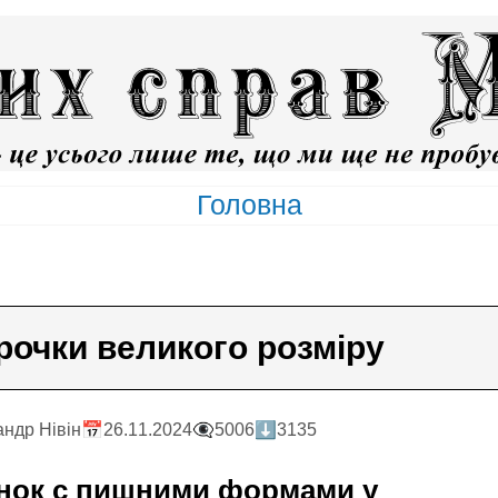
Головна
орочки великого розміру
андр Нiвiн
📅26.11.2024
👁️‍🗨️5006
⬇️3135
жінок с пишними формами у