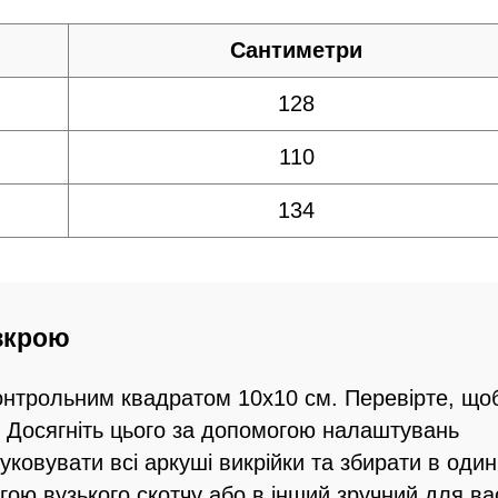
Сантиметри
128
110
134
озкрою
контрольним квадратом 10х10 см. Перевірте, що
. Досягніть цього за допомогою налаштувань
ковувати всі аркуші викрійки та збирати в один
гою вузького скотчу або в інший зручний для ва