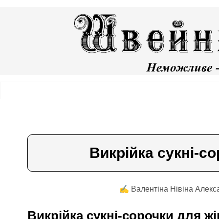
Викрійка сукні-с
✍️ Валентiна Нiвiна Алекс
Викрійка сукні-сорочки для 