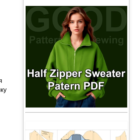
я
йку