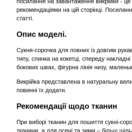
посилання на завантаження викрійки - це
рекомендаціями на цій сторінці. Посиланн
статті.
Опис моделі.
Сукня-сорочка для повних із довгим рука
типу, спинка на кокетці, спереду накладні
бокових швах, фігурна лінія низу, малень
Викрійка представлена в натуральну вели
повинні їх додати.
Рекомендації щодо тканин
При виборі тканин для пошиття сукні-соро
тканини, а для осені та зими – більш щіль