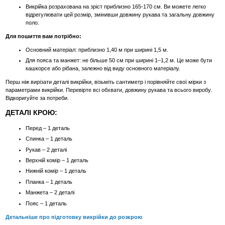
Викрійка розрахована на зріст приблизно 165-170 см. Ви можете легко
відрегулювати цей розмір, змінивши довжину рукава та загальну довжину
поло.
Для пошиття вам потрібно:
Основний матеріал: приблизно 1,40 м при ширині 1,5 м.
Для пояса та манжет: не більше 50 см при ширині 1–1,2 м. Це може бути
кашкорсе або рібана, залежно від виду основного матеріалу.
Перш ніж вирізати деталі викрійки, візьміть сантиметр і порівняйте свої мірки з
параметрами викрійки. Перевірте всі обхвати, довжину рукава та всього виробу.
Відкоригуйте за потреби.
ДЕТАЛІ КРОЮ:
Перед – 1 деталь
Спинка – 1 деталь
Рукав – 2 деталі
Верхній комір – 1 деталь
Нижній комір – 1 деталь
Планка – 1 деталь
Манжета – 2 деталі
Пояс – 1 деталь
Детальніше про підготовку викрійки до розкрою