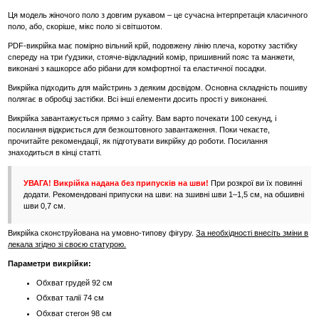
Ця модель жіночого поло з довгим рукавом – це сучасна інтерпретація класичного
поло, або, скоріше, мікс поло зі світшотом.
PDF-викрійка має помірно вільний крій, подовжену лінію плеча, коротку застібку
спереду на три ґудзики, стояче-відкладний комір, пришивний пояс та манжети,
виконані з кашкорсе або рібани для комфортної та еластичної посадки.
Викрійка підходить для майстринь з деяким досвідом. Основна складність пошиву
полягає в обробці застібки. Всі інші елементи досить прості у виконанні.
Викрійка завантажується прямо з сайту. Вам варто почекати 100 секунд, і
посилання відкриється для безкоштовного завантаження. Поки чекаєте,
прочитайте рекомендації, як підготувати викрійку до роботи. Посилання
знаходиться в кінці статті.
УВАГА! Викрійка надана без припусків на шви!
При розкрої ви їх повинні
додати. Рекомендовані припуски на шви: на зшивні шви 1–1,5 см, на обшивні
шви 0,7 см.
Викрійка сконструйована на умовно-типову фігуру.
За необхідності внесіть зміни в
лекала згідно зі своєю статурою.
Параметри викрійки:
Обхват грудей 92 см
Обхват талії 74 см
Обхват стегон 98 см