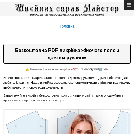
Головна
Безкоштовна PDF-викрійка жіночого поло з
довгим рукавом
✍️ Валентiна Нiвiна Александр Нiвiн
📅15.03.2025
👁️‍🗨️3894
⬇️1709
Безкоштовна PDF-викрійка жіночого поло з довгим рукавом – ідеальний вибір для
любителів шиття. Наша викрійка дозволяє експериментувати з різними тканинами,
щоб підкреслити свою індивідуальність.
Завантажуйте викрійку безкоштовно прямо з нашого сайту та насолоджуйтесь
процесом створення власного шедевру.