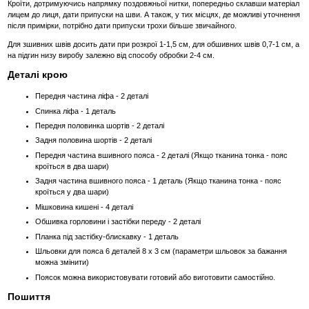
Кроїти, дотримуючись напрямку поздовжньої нитки, попередньо склавши матеріал
лицем до лиця, дати припуски на шви. А також, у тих місцях, де можливі уточнення
після примірки, потрібно дати припуски трохи більше звичайного.
Для зшивних швів досить дати при розкрої 1-1,5 см, для обшивних швів 0,7-1 см, а
на підгин низу виробу залежно від способу обробки 2-4 см.
Деталі крою
Передня частина ліфа - 2 деталі
Спинка ліфа - 1 деталь
Передня половинка шортів - 2 деталі
Задня половина шортів - 2 деталі
Передня частина вшивного пояса - 2 деталі (Якщо тканина тонка - пояс
кроїться в два шари)
Задня частина вшивного пояса - 1 деталь (Якщо тканина тонка - пояс
кроїться у два шари)
Мішковина кишені - 4 деталі
Обшивка горловини і застібки переду - 2 деталі
Планка під застібку-блискавку - 1 деталь
Шльовки для пояса 6 деталей 8 х 3 см (параметри шльовок за бажання
можна змінити)
Поясок можна використовувати готовий або виготовити самостійно.
Пошиття