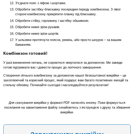
З'єднати пояс з ліфом і шортами.
Обробити застібку-блискавку посередині переду комбінезона. З лівої
стороні комбінезону прикріпити планку під блискавку.
Обробити стійку, горловину і застібку обшивкою.
Обробити нижні зрізи рукавів.
Обробити нижні зрізи шортів.
У шльовки протягнути поясок, ремінь, або просто шнурок – за вашим
бажанням.
Комбінезон готовий!
У разі виникнення питань, не соромтеся звертатися за допомогою. Ми завжди
готові підтримати вас і довести процес до логічного завершення.
Створення літнього комбінезону за допомогою нашої безкоштовної викрійки – це
захоплюючий та корисний процес, який подарує вам багато позитивних емоцій та
стильну обновку. Починайте сьогодні і насолоджуйтеся результатом!
Для скачування викрійки у форматі PDF натисніть кнопку. Поки формується
посилання на завантаження файлу ознайомтесь з інструкцією з друку та збирання
викрійки.