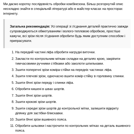
Ми даємо коротку послідовність обробки комбінезона. Більш розгорнутий опис
нескладно знайти в спеціальній літературі або в майстер-класах на просторах
інтернету.
Загальна рекомендація:
Усі операції зі з'єднання деталей практично завжди
супроводжуються обметуванням і волого-тепловою обробкою, простіше
кажучи, всі зрізи після з'єднання обробити будь яким доступним способом і
припрасувати.
На передній частині ліфа обробити нагрудні виточки.
Закласти по контрольним міткам складки на деталях крою, закріпити
тимчасовими ручними стібками або заколоти шпильками.
Зшити поперечні зрізи коміра-стійки на передніх частинах ліфа.
Зшити плечові зрізи, одночасно вшити комір-стійку в горловину спинки.
Зшити бічні зрізи переду і спинки ліфа.
Обробити кишені в швах шортів.
Зшити бічні зрізи шортів.
Зшити крокові зрізи шортів.
Зшити середні зрізи шортів до контрольної мітки, залишити відкриту
ділянку для застібки-блискавки.
Зшити бічні зрізи вшивного пояса.
Обробити шльовки і настрочити по контрольних мітках на деталь вшивного
пояса.