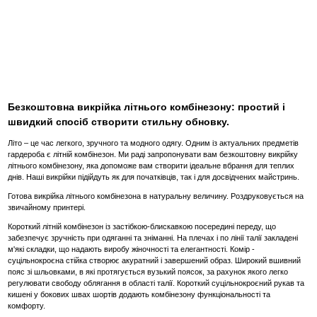
Безкоштовна викрійка літнього комбінезону: простий і
швидкий спосіб створити стильну обновку.
Літо – це час легкого, зручного та модного одягу. Одним із актуальних предметів
гардероба є літній комбінезон. Ми раді запропонувати вам безкоштовну викрійку
літнього комбінезону, яка допоможе вам створити ідеальне вбрання для теплих
днів. Наші викрійки підійдуть як для початківців, так і для досвідчених майстринь.
Готова викрійка літнього комбінезона в натуральну величину. Роздруковується на
звичайному принтері.
Короткий літній комбінезон із застібкою-блискавкою посередині переду, що
забезпечує зручність при одяганні та зніманні. На плечах і по лінії талії закладені
м'які складки, що надають виробу жіночності та елегантності. Комір -
суцільнокроєна стійка створює акуратний і завершений образ. Широкий вшивний
пояс зі шльовками, в які протягується вузький поясок, за рахунок якого легко
регулювати свободу облягання в області талії. Короткий суцільнокроєний рукав та
кишені у бокових швах шортів додають комбінезону функціональності та
комфорту.