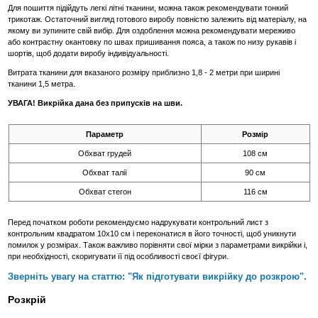
Для пошиття підійдуть легкі літні тканини, можна також рекомендувати тонкий
трикотаж. Остаточний вигляд готового виробу повністю залежить від матеріалу, на
якому ви зупините свій вибір. Для оздоблення можна рекомендувати мереживо
або контрастну окантовку по швах пришивання пояса, а також по низу рукавів і
шортів, щоб додати виробу індивідуальності.
Витрата тканини для вказаного розміру приблизно 1,8 - 2 метри при ширині
тканини 1,5 метра.
УВАГА! Викрійка дана без припусків на шви.
Параметр
Розмір
Обхват грудей
108 см
Обхват талії
90 см
Обхват стегон
116 см
Перед початком роботи рекомендуємо надрукувати контрольний лист з
контрольним квадратом 10х10 см і переконатися в його точності, щоб уникнути
помилок у розмірах. Також важливо порівняти свої мірки з параметрами викрійки і,
при необхідності, скоригувати її під особливості своєї фігури.
Зверніть увагу на статтю: "Як підготувати викрійку до розкрою".
Розкрій