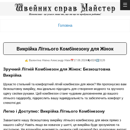
Головна
Викрійка Літнього Комбінезону для Жінок
✍️ Валентiна Нiвiна Александр Нiвiн
📅17.06.2024
👁️‍🗨️4324
⬇️3126
Зручний Літній Комбінезон для Жінок: Безкоштовна
Викрійка
Шукаєте стильний та комфортний літній комбінезон для жінок? Ми пропонуємо вам
безкоштовну викрійку, яка ідеально підходить для створення модного та зручного
одягу своїми руками. Цей комбінезон стане чудовим доповненням до вашого
літнього гардеробу, підкреслить вашу індивідуальність та забезпечить комфорт у
спекотні дні.
Легко і Доступно: Викрійка Літнього Комбінезону
Завантажте нашу безкоштовну викрійку літнього комбінезону для жінок прямо з
нашого сайту! Навіть якщо ви новачок у шитті, ця викрійка буде зрозумілою та
доступною. Не втрачайте можливість оновити свій гардероб без додаткових витрат