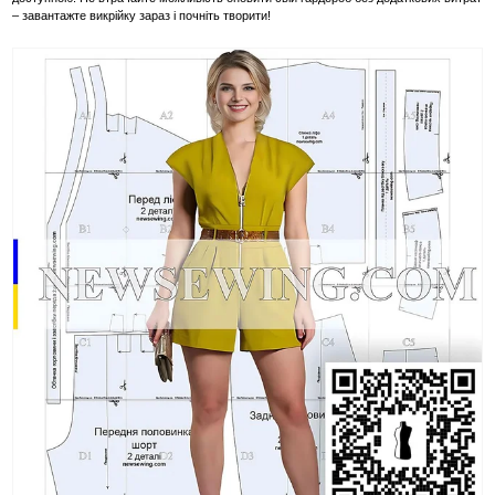
– завантажте викрійку зараз і почніть творити!