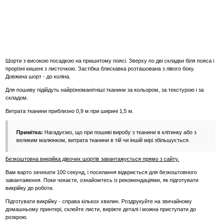
Шорти з високою посадкою на пришитому поясі. Зверху по дві складки біля пояса і
прорізні кишені з листочкою. Застібка блискавка розташована з лівого боку.
Довжина шорт - до коліна.
Для пошиву підійдуть найрізноманітніші тканини за кольором, за текстурою і за
складом.
Витрата тканини приблизно 0,9 м при ширині 1,5 м.
Примітка:
Нагадуємо, що при пошиві виробу з тканини в клітинку або з
великим малюнком, витрата тканини в тій чи іншій мірі збільшується.
Безкоштовна викрійка дівочих шортів завантажується прямо з сайту.
Вам варто зачекати 100 секунд, і посилання відкриється для безкоштовного
завантаження. Поки чекаєте, ознайомтесь із рекомендаціями, як підготувати
викрійку до роботи.
Підготувати викрійку - справа кількох хвилин. Роздрукуйте на звичайному
домашньому принтері, склейте листи, виріжте деталі і можна приступати до
розкрою.