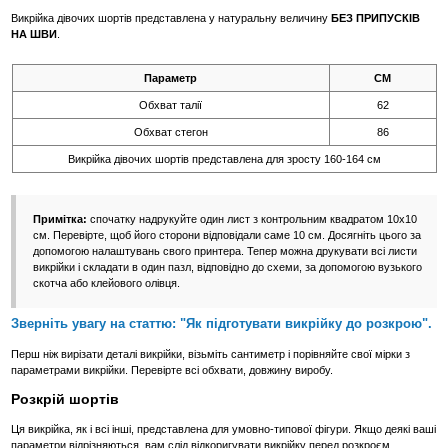
Викрійка дівочих шортів представлена у натуральну величину
БЕЗ ПРИПУСКІВ
НА ШВИ
.
Параметр
СМ
Обхват талії
62
Обхват стегон
86
Викрійка дівочих шортів представлена для зросту 160-164 см
Примітка:
спочатку надрукуйте один лист з контрольним квадратом 10х10
см. Перевірте, щоб його сторони відповідали саме 10 см. Досягніть цього за
допомогою налаштувань свого принтера. Тепер можна друкувати всі листи
викрійки і складати в один пазл, відповідно до схеми, за допомогою вузького
скотча або клейового олівця.
Зверніть увагу на статтю: "Як підготувати викрійку до розкрою".
Перш ніж вирізати деталі викрійки, візьміть сантиметр і порівняйте свої мірки з
параметрами викрійки. Перевірте всі обхвати, довжину виробу.
Розкрій шортів
Ця викрійка, як і всі інші, представлена для умовно-типової фігури. Якщо деякі ваші
параметри відрізняються, вам слід відкоригувати викрійку перед розкроєм.