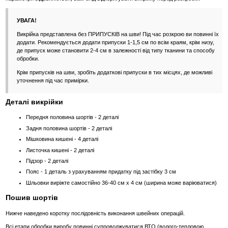
УВАГА!
Викрійка представлена без ПРИПУСКІВ на шви! Під час розкрою ви повинні їх
додати. Рекомендується додати припуски 1-1,5 см по всім краям, крім низу,
де припуск може становити 2-4 см в залежності від типу тканини та способу
обробки.
Крім припусків на шви, зробіть додаткові припуски в тих місцях, де можливі
уточнення під час примірки.
Деталі викрійки
Передня половина шортів - 2 деталі
Задня половина шортів - 2 деталі
Мішковина кишені - 4 деталі
Листочка кишені - 2 деталі
Підзор - 2 деталі
Пояс - 1 деталь з урахуванням придатку під застібку 3 см
Шльовки виріжте самостійно 36-40 см х 4 см (ширина може варіюватися)
Пошив шортів
Нижче наведено коротку послідовність виконання швейних операцій.
Всі етапи обробки виробу повинні супроводжуватися ВТО (волого-тепловою