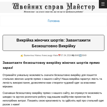
Головна
Викрійка жіночих шортів: Завантажити
Безкоштовно Викрійку
✍️ Валентiна Нiвiна Александр Нiвiн
📅07.04.2024
👁️‍🗨️4846
⬇️3649
Завантажте безкоштовну викрійку жіночих шортів прямо
зараз!
Отримайте унікальну можливість скачати безкоштовно викрійку для пошиття
стильних жіночих шортів прямо з нашого сайту! Наша викрійка гарантує якість та
легкість використання, дозволяючи вам створити чудовий одяг за власними
мірками.
Скачавши безкоштовну викрійку прямо з нашого сайту, ви отримуєте можливість
швидко та зручно розпочати роботу над вашим майбутнім проектом без
непотрібних витрат. Покажіть свою креативність та здійсніть мрії про стильний одяг
разом з нами!