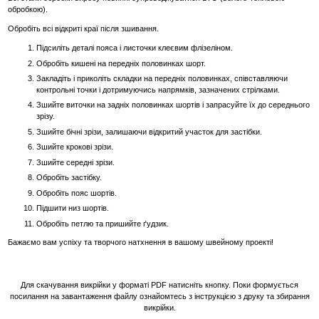
обробкою).
Обробіть всі відкриті краї після зшивання.
Підсиліть деталі пояса і листочки клеєвим флізеліном.
Обробіть кишені на передніх половинках шорт.
Закладіть і приколіть складки на передніх половинках, співставляючи
контрольні точки і дотримуючись напрямків, зазначених стрілками.
Зшийте виточки на задніх половинках шортів і запрасуйте їх до середнього
зрізу.
Зшийте бічні зрізи, залишаючи відкритий участок для застібки.
Зшийте крокові зрізи.
Зшийте середні зрізи.
Обробіть застібку.
Обробіть пояс шортів.
Підшити низ шортів.
Обробіть петлю та пришийте ґудзик.
Бажаємо вам успіху та творчого натхнення в вашому швейному проекті!
Для скачування викрійки у форматі PDF натисніть кнопку. Поки формується
посилання на завантаження файлу ознайомтесь з інструкцією з друку та збирання
викрійки.