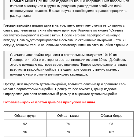
ПРИМЕЧАНИЕ:
При пошиве изделия из ткани с направленным ворсом, или
из ткани в клетку или с крупным рисунком расход ткани в той или иной
степени увеличивается. В таких случаях необходимо заранее определить
расход ткани
Готовая выкройка платья дана в натуральную величину скачивается прямо с
сайта, распечатывается на обычном принтере. Кликните по кнопке "Скачать
бесплатно выкройку" в конце статьи. После чего вас перебросит на новую
вкладку. Пока будет формироваться ссылка на скачивание выкройки – это 60
секунд, ознакомьтесь с основными рекомендациями на открывшейся странице.
Сначала напечатайте один лист с контрольным квадратом 10х10 см.
Проверьте, чтобы его стороны соответствовали именно 10 см. Добейтесь
этого с помощью настроек своего принтера. Теперь можно распечатывать
все листы выкройки и собирать в один пазл, соответственно схеме, с
помощью узкого скотча или клеящего карандаша.
Прежде, чем вырезать детали выкройки, возьмите сантиметр и сравните свои
мерки с параметрами выкройки. Проверьте все обхваты, длину изделия.
Определите для себя оптимальный размер и вырежьте детали выкройки.
Готовая выкройка платья дана без припусков на швы.
Обхват груди
Обхват талии
Обхват бедер
92
74
98
96
78
102