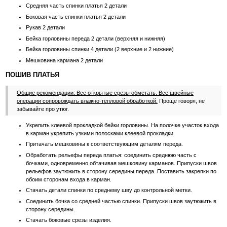
Средняя часть спинки платья 2 детали
Боковая часть спинки платья 2 детали
Рукав 2 детали
Бейка горловины переда 2 детали (верхняя и нижняя)
Бейка горловины спинки 4 детали (2 верхние и 2 нижние)
Мешковина кармана 2 детали
ПОШИВ ПЛАТЬЯ
Общие рекомендации: Все открытые срезы обметать. Все швейные
операции сопровождать влажно-тепловой обработкой.
Проще говоря, не
забывайте про утюг.
Укрепить клеевой прокладкой бейки горловины. На полочке участок входа
в карман укрепить узкими полосками клеевой прокладки.
Притачать мешковины к соответствующим деталям переда.
Обработать рельефы переда платья: соединить среднюю часть с
бочками, одновременно обтачивая мешковину карманов. Припуски швов
рельефов заутюжить в сторону середины переда. Поставить закрепки по
обоим сторонам входа в карман.
Стачать детали спинки по среднему шву до контрольной метки.
Соединить бочка со средней частью спинки. Припуски швов заутюжить в
сторону середины.
Стачать боковые срезы изделия.