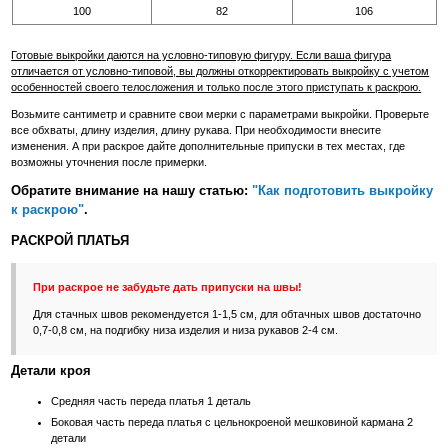
100
82
106
Готовые выкройки даются на условно-типовую фигуру. Если ваша фигура
отличается от условно-типовой, вы должны откорректировать выкройку с учетом
особенностей своего телосложения и только после этого приступать к раскрою.
Возьмите сантиметр и сравните свои мерки с параметрами выкройки. Проверьте
все обхваты, длину изделия, длину рукава. При необходимости внесите
изменения. А при раскрое дайте дополнительные припуски в тех местах, где
возможны уточнения после примерки.
Обратите внимание на нашу статью:
"Как подготовить выкройку
к раскрою"
.
РАСКРОЙ ПЛАТЬЯ
При раскрое не забудьте дать припуски на швы!
Для стачных швов рекомендуется 1-1,5 см, для обтачных швов достаточно
0,7-0,8 см, на подгибку низа изделия и низа рукавов 2-4 см.
Детали кроя
Средняя часть переда платья 1 деталь
Боковая часть переда платья c цельнокроеной мешковиной кармана 2
детали