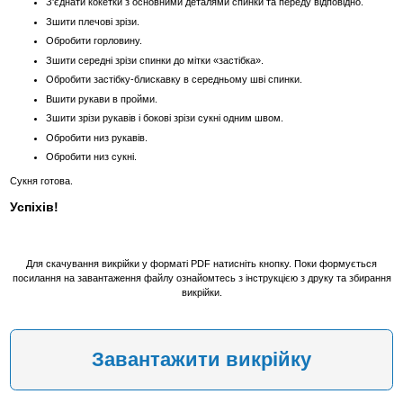
З'єднати кокетки з основними деталями спинки та переду відповідно.
Зшити плечові зрізи.
Обробити горловину.
Зшити середні зрізи спинки до мітки «застібка».
Обробити застібку-блискавку в середньому шві спинки.
Вшити рукави в пройми.
Зшити зрізи рукавів і бокові зрізи сукні одним швом.
Обробити низ рукавів.
Обробити низ сукні.
Сукня готова.
Успіхів!
Для скачування викрійки у форматі PDF натисніть кнопку. Поки формується
посилання на завантаження файлу ознайомтесь з інструкцією з друку та збирання
викрійки.
Завантажити викрійку