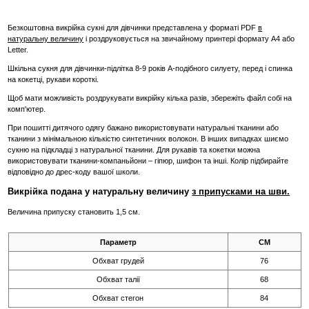
Безкоштовна викрійка сукні для дівчинки представлена у форматі PDF
в
натуральну величину
і роздруковується на звичайному принтері формату А4 або
Letter.
Шкільна сукня для дівчинки-підлітка 8-9 років А-подібного силуету, перед і спинка
на кокетці, рукави короткі.
Щоб мати можливість роздрукувати викрійку кілька разів, збережіть файл собі на
комп'ютер.
При пошитті дитячого одягу бажано використовувати натуральні тканини або
тканини з мінімальною кількістю синтетичних волокон. В інших випадках шиємо
сукню на підкладці з натуральної тканини. Для рукавів та кокетки можна
використовувати тканини-компаньйони – гіпюр, шифон та інші. Колір підбирайте
відповідно до дрес-коду вашої школи.
Викрійка подана у натуральну величину
з припусками на шви.
Величина припуску становить 1,5 см.
Параметр
СМ
Обхват грудей
76
Обхват талії
68
Обхват стегон
84