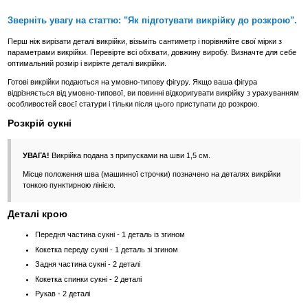
Зверніть увагу на статтю: "Як підготувати викрійку до розкрою".
Перш ніж вирізати деталі викрійки, візьміть сантиметр і порівняйте свої мірки з
параметрами викрійки. Перевірте всі обхвати, довжину виробу. Визначте для себе
оптимальний розмір і виріжте деталі викрійки.
Готові викрійки подаються на умовно-типову фігуру. Якщо ваша фігура
відрізняється від умовно-типової, ви повинні відкоригувати викрійку з урахуванням
особливостей своєї статури і тільки після цього приступати до розкрою.
Розкрій сукні
УВАГА!
Викрійка подана з припусками на шви 1,5 см.
Місце положення шва (машинної строчки) позначено на деталях викрійки
тонкою пунктирною лінією.
Деталі крою
Передня частина сукні - 1 деталь із згином
Кокетка переду сукні - 1 деталь зі згином
Задня частина сукні - 2 деталі
Кокетка спинки сукні - 2 деталі
Рукав - 2 деталі