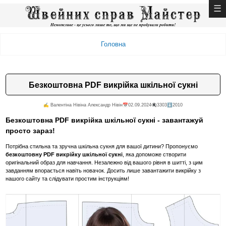
Головна
Безкоштовна PDF викрійка шкільної сукні
✍️ Валентiна Нiвiна Александр Нiвiн
📅02.09.2024
👁️‍🗨️3303
⬇️2010
Безкоштовна PDF викрійка шкільної сукні - завантажуй
просто зараз!
Потрібна стильна та зручна шкільна сукня для вашої дитини? Пропонуємо
безкоштовну PDF викрійку шкільної сукні
, яка допоможе створити
оригінальний образ для навчання. Незалежно від вашого рівня в шитті, з цим
завданням впорається навіть новачок. Досить лише завантажити викрійку з
нашого сайту та слідувати простим інструкціям!