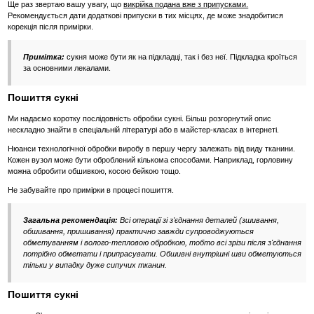
Ще раз звертаю вашу увагу, що
викрійка подана вже з припусками.
Рекомендується дати додаткові припуски в тих місцях, де може знадобитися
корекція після примірки.
Примітка:
сукня може бути як на підкладці, так і без неї. Підкладка кроїться
за основними лекалами.
Пошиття сукні
Ми надаємо коротку послідовність обробки сукні. Більш розгорнутий опис
нескладно знайти в спеціальній літературі або в майстер-класах в інтернеті.
Нюанси технологічної обробки виробу в першу чергу залежать від виду тканини.
Кожен вузол може бути оброблений кількома способами. Наприклад, горловину
можна обробити обшивкою, косою бейкою тощо.
Не забувайте про примірки в процесі пошиття.
Загальна рекомендація:
Всі операції зі з'єднання деталей (зшивання,
обшивання, пришивання) практично завжди супроводжуються
обметуванням і волого-тепловою обробкою, тобто всі зрізи після з'єднання
потрібно обметати і припрасувати. Обшивні внутрішні шви обметуються
тільки у випадку дуже сипучих тканин.
Пошиття сукні