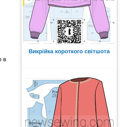
Викрійка короткого світшота
о в