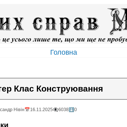
Головна
тер Клас Конструювання
сандр Нiвiн
📅16.11.2025
👁️‍🗨️6038
⬇️0
йки