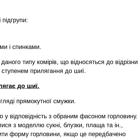
 підгрупи:
ами і спинками.
й даного типу комірів, що відносяться до відрізни
им ступенем прилягання до шиї.
лягає до шиї.
игляді прямокутної смужки.
 у відповідність з обраним фасоном горловину.
ися з моделлю сукні, блузки, плаща та ін.,
нити форму горловини, якщо це передбачено