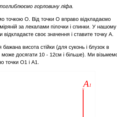
поглиблюємо горловину ліфа.
о точкою О. Від точки О вправо відкладаємо
иміряній за лекалами пілочки і спинки. У нашому
и відкладаєте своє значення і ставите точку А.
я бажана висота стійки (для суконь і блузок в
 може досягати 10 - 12см і більше). Ми візьмем
о точки О1 і А1.