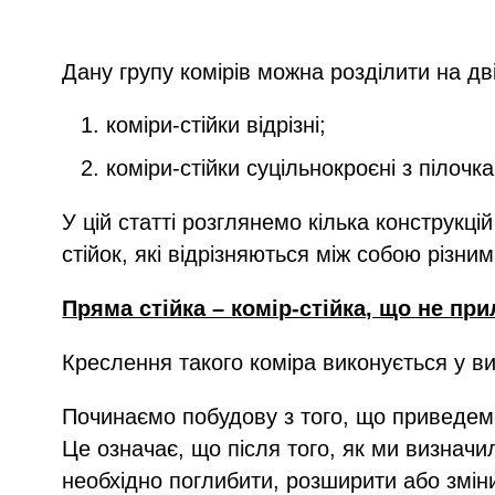
Дану групу комірів можна розділити на дві
коміри-стійки відрізні;
коміри-стійки суцільнокроєні з пілочк
У цій статті розглянемо кілька конструкці
стійок, які відрізняються між собою різн
Пряма стійка – комір-стійка, що не при
Креслення такого коміра виконується у в
Починаємо побудову з того, що приведемо
Це означає, що після того, як ми визначил
необхідно поглибити, розширити або змі