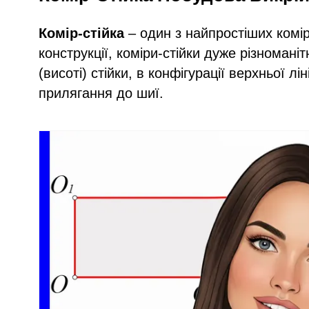
Комір-стійка
– один з найпростіших комі
конструкції, коміри-стійки дуже різномані
(висоті) стійки, в конфігурації верхньої лі
прилягання до шиї.