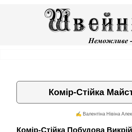
Комір-Стійка Майс
✍️ Валентiна Нiвiна Алек
Комір-Стійка Побудова Викрі