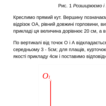
Рис. 1
Розширюємо і 
Креслимо прямий кут. Вершину позначаєм
відрізок ОА, рівний довжині горловини, в
прикладі ця величина дорівнює 20 см, а в
По вертикалі від точок О і А відкладаєтьс
середньому 3 - 5см; для плащів, курточок
якості прикладу 4см і поставимо відповідн