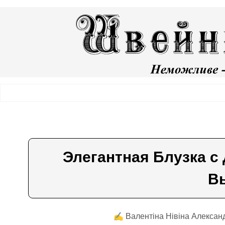
Элегантная Блузка с
В
✍️ Валентiна Нiвiна Александ