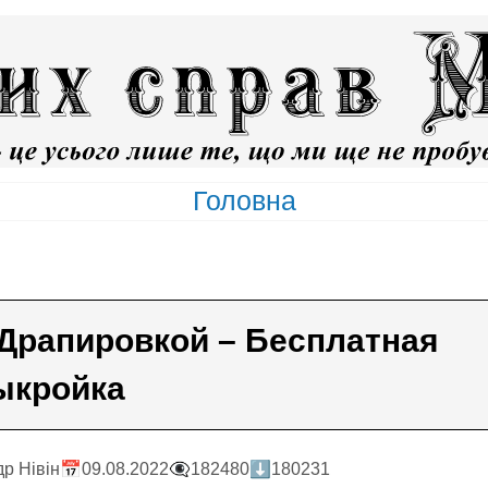
Головна
 Драпировкой – Бесплатная
ыкройка
р Нiвiн
📅09.08.2022
👁️‍🗨️182480
⬇️180231