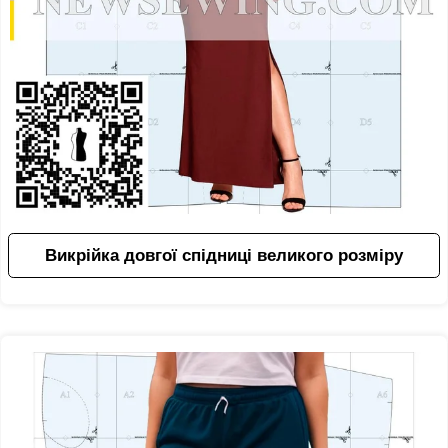
Викрійка довгої спідниці великого розміру