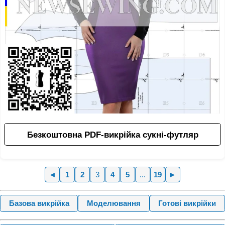
Безкоштовна PDF-викрійка сукні-футляр
◄
1
2
3
4
5
...
19
►
Базова викрійка
Моделювання
Готові викрійки