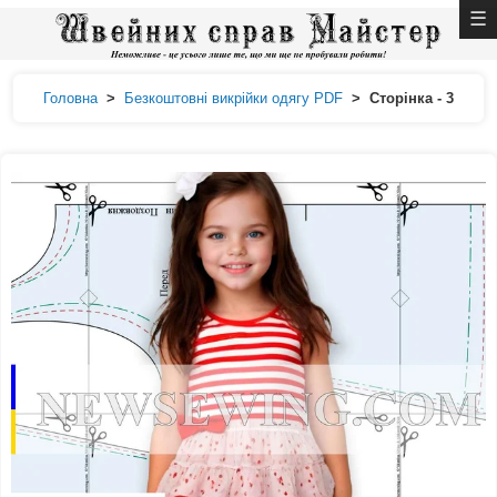
Головна
>
Безкоштовні викрійки одягу PDF
>
Сторінка - 3