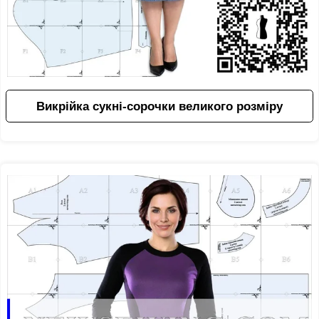
Викрійка сукні-сорочки великого розміру