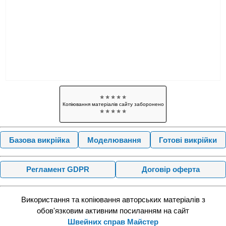
✯ ✯ ✯ ✯ ✯
Копіювання матеріалів сайту заборонено
✯ ✯ ✯ ✯ ✯
Базова викрійка
Моделювання
Готові викрійки
Регламент GDPR
Договір оферта
Використання та копіювання авторських матеріалів з
обов'язковим активним посиланням на сайт
Швейних справ Майстер