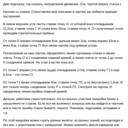
Даю подсказку, так сказать, направление движения. (См. чертеж вверху статьи.)
Начнем со спинки. Сопоставляя мое описание и чертеж, вы поймете принцип
построения.
В левом верхнем углу листа ставим точку О, от которой вниз откладываем
21,5см, ставим точку Г. И снова вниз 35см, ставим точку Н. От полученных точек
проводим горизонтальные прямые.
От точки О вправо откладываем 8см, дальше вверх 2см, снова вправо 10см и
вниз 4см, ставим точку П. Все линии чертим под прямым углом.
Посматривая на наш чертеж, оформляете линию горловины спинки и линию
плеча. Точку О и 2 соединяем плавной кривой, а линию плеча от точки 2 до точки
П соединяем прямой. На этом участке пока все.
От точки Г вправо (это линия груди) откладываем 17см, ставим точку Г1 и еще
5,5см – это точка Г2.
От точки Г1 вверх откладываем 4см, ставим точку П1, а по биссектрисе 1,5см. И
вот только теперь соединяем точку П с точкой П1. Смотрите на чертеж. И
оформляем линию проймы плавной кривой.
Дальше, работаем самостоятельно. На остальных участках выкройки буквы я
умышленно не ставлю. Если все же возникнут вопросы или вы найдете в чертеже
или в тексте ошибку (такое бывает), пишите. Поможем, подскажем, исправим и
т.д.
По этой выкройке можно сшить разные жилеты, из разных тканей, на подкладке и
без нее, с воротником или с капюшоном. Можно изменить фасон карманов или