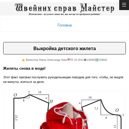
Головна
Выкройка детского жилета
✍️ Валентiна Нiвiна Александр Нiвiн
📅05.10.2011
👁️‍🗨️136492
⬇️134642
Жилеты снова в моде!
Этот факт призван послужить рукодельницам поводом для того, чтобы, не медля
ни минуты, взяться за дело.