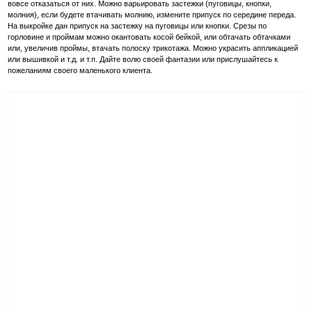
вовсе отказаться от них. Можно варьировать застежки (пуговицы, кнопки,
молния), если будете втачивать молнию, измените припуск по середине переда.
На выкройке дан припуск на застежку на пуговицы или кнопки. Срезы по
горловине и проймам можно окантовать косой бейкой, или обтачать обтачками
или, увеличив проймы, втачать полоску трикотажа. Можно украсить аппликацией
или вышивкой и т.д. и т.п. Дайте волю своей фантазии или прислушайтесь к
пожеланиям своего маленького клиента.