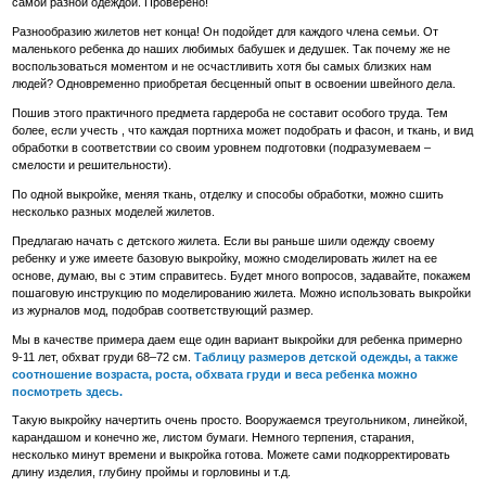
самой разной одеждой. Проверено!
Разнообразию жилетов нет конца! Он подойдет для каждого члена семьи. От
маленького ребенка до наших любимых бабушек и дедушек. Так почему же не
воспользоваться моментом и не осчастливить хотя бы самых близких нам
людей? Одновременно приобретая бесценный опыт в освоении швейного дела.
Пошив этого практичного предмета гардероба не составит особого труда. Тем
более, если учесть , что каждая портниха может подобрать и фасон, и ткань, и вид
обработки в соответствии со своим уровнем подготовки (подразумеваем –
смелости и решительности).
По одной выкройке, меняя ткань, отделку и способы обработки, можно сшить
несколько разных моделей жилетов.
Предлагаю начать с детского жилета. Если вы раньше шили одежду своему
ребенку и уже имеете базовую выкройку, можно смоделировать жилет на ее
основе, думаю, вы с этим справитесь. Будет много вопросов, задавайте, покажем
пошаговую инструкцию по моделированию жилета. Можно использовать выкройки
из журналов мод, подобрав соответствующий размер.
Мы в качестве примера даем еще один вариант выкройки для ребенка примерно
9-11 лет, обхват груди 68–72 см.
Таблицу размеров детской одежды, а также
соотношение возраста, роста, обхвата груди и веса ребенка можно
посмотреть здесь.
Такую выкройку начертить очень просто. Вооружаемся треугольником, линейкой,
карандашом и конечно же, листом бумаги. Немного терпения, старания,
несколько минут времени и выкройка готова. Можете сами подкорректировать
длину изделия, глубину проймы и горловины и т.д.