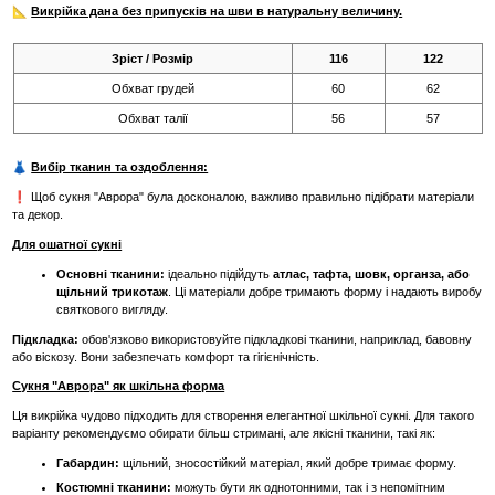
📐
Викрійка дана без припусків на шви в натуральну величину.
Зріст / Розмір
116
122
Обхват грудей
60
62
Обхват талії
56
57
👗
Вибір тканин та оздоблення:
❗ Щоб сукня "Аврора" була досконалою, важливо правильно підібрати матеріали
та декор.
Для ошатної сукні
Основні тканини:
ідеально підійдуть
атлас, тафта, шовк, органза, або
щільний трикотаж
. Ці матеріали добре тримають форму і надають виробу
святкового вигляду.
Підкладка:
обов'язково використовуйте підкладкові тканини, наприклад, бавовну
або віскозу. Вони забезпечать комфорт та гігієнічність.
Сукня "Аврора" як шкільна форма
Ця викрійка чудово підходить для створення елегантної шкільної сукні. Для такого
варіанту рекомендуємо обирати більш стримані, але якісні тканини, такі як:
Габардин:
щільний, зносостійкий матеріал, який добре тримає форму.
Костюмні тканини:
можуть бути як однотонними, так і з непомітним