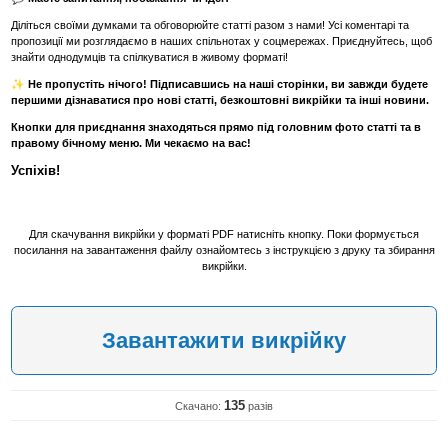
Діліться своїми думками та обговорюйте статті разом з нами! Усі коментарі та
пропозиції ми розглядаємо в наших спільнотах у соцмережах. Приєднуйтесь, щоб
знайти однодумців та спілкуватися в живому форматі!
✨ Не пропустіть нічого! Підписавшись на наші сторінки, ви завжди будете
першими дізнаватися про нові статті, безкоштовні викрійки та інші новини.
Кнопки для приєднання знаходяться прямо під головним фото статті та в
правому бічному меню. Ми чекаємо на вас!
Успіхів!
Для скачування викрійки у форматі PDF натисніть кнопку. Поки формується
посилання на завантаження файлу ознайомтесь з інструкцією з друку та збирання
викрійки.
Завантажити викрійку
135
Скачано:
разів