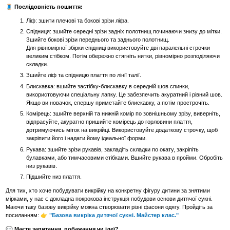
🧵 Послідовність пошиття:
Ліф: зшити плечові та бокові зрізи ліфа.
Спідниця: зшийте середні зрізи задніх полотнищ починаючи знизу до мітки.
Зшийте бокові зрізи переднього та заднього полотнищ.
Для рівномірної збірки спідниці використовуйте дві паралельні строчки
великим стібком. Потім обережно стягніть нитки, рівномірно розподіляючи
складки.
Зшийте ліф та спідницю плаття по лінії талії.
Блискавка: вшийте застібку-блискавку в середній шов спинки,
використовуючи спеціальну лапку. Це забезпечить акуратний і рівний шов.
Якщо ви новачок, спершу приметайте блискавку, а потім прострочіть.
Комірець: зшийте верхній та нижній комір по зовнішньому зрізу, виверніть,
відпрасуйте, акуратно пришийте комірець до горловини плаття,
дотримуючись міток на викрійці. Використовуйте додаткову строчку, щоб
закріпити його і надати йому ідеальної форми.
Рукава: зшийте зрізи рукавів, закладіть складки по окату, закріпіть
булавками, або тимчасовими стібками. Вшийте рукава в пройми. Обробіть
низ рукавів.
Підшийте низ плаття.
Для тих, хто хоче побудувати викрійку на конкретну фігуру дитини за знятими
мірками, у нас є докладна покрокова інструкція побудови основи дитячої сукні.
Маючи таку базову викрійку можна створювати різні фасони одягу. Пройдіть за
посиланням: 👉
"Базова викріка дитячої сукні. Майстер клас."
💬 Маєте запитання, побажання чи ідеї?