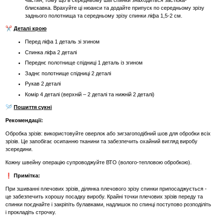
блискавка. Врахуйте ці нюанси та додайте припуск по середньому зрізу
заднього полотнища та середньому зрізу спинки ліфа 1,5-2 см.
✂️
Деталі крою
Перед ліфа 1 деталь зі згином
Спинка ліфа 2 деталі
Переднє полотнище спідниці 1 деталь із згином
Заднє полотнище спідниці 2 деталі
Рукав 2 деталі
Комір 4 деталі (верхній – 2 деталі та нижній 2 деталі)
🪡
Пошиття сукні
Рекомендації:
Обробка зрізів: використовуйте оверлок або зигзагоподібний шов для обробки всіх
зрізів. Це запобігає осипанню тканини та забезпечить охайний вигляд виробу
зсередини.
Кожну швейну операцію супроводжуйте ВТО (волого-тепловою обробкою).
❗ Примітка:
При зшиванні плечових зрізів, ділянка плечового зрізу спинки припосаджується -
це забезпечить хорошу посадку виробу. Крайні точки плечових зрізів переду та
спинки поєднайте і закріпіть булавками, надлишок по спинці поступово розподіліть
і прокладіть строчку.