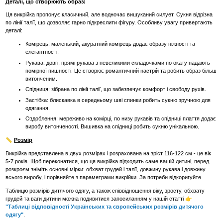
Деталі, що створюють образ:
Ця викрійка пропонує класичний, але водночас вишуканий силует. Сукня відрізна
по лінії талії, що дозволяє гарно підкреслити фігуру. Особливу увагу привертають
деталі:
Комірець: маленький, акуратний комірець додає образу ніжності та
елегантності.
Рукава: довгі, прямі рукава з невеликими складочками по окату надають
помірної пишності. Це створює романтичний настрій та робить образ більш
витонченим.
Спідниця: зібрана по лінії талії, що забезпечує комфорт і свободу рухів.
Застібка: блискавка в середньому шві спинки робить сукню зручною для
одягання.
Оздоблення: мереживо на комірці, по низу рукавів та спідниці плаття додає
виробу витонченості. Вишивка на спідниці робить сукню унікальною.
📏
Розмір
Викрійка представлена в двух розмірах і розрахована на зріст 116-122 см - це вік
5-7 років. Щоб переконатися, що ця викрійка підходить саме вашій дитині, перед
розкроєм зніміть основні мірки: обхват грудей і талії, довжину рукава і довжину
всього виробу, і порівняйте з параметрами викрійки. За потреби відкоригуйте.
Таблицю розмірів дитячого одягу, а також співвідношення віку, зросту, обхвату
грудей та ваги дитини можна подивитися запосиланням у нашій статті 👉
"Таблиці відповідності Українських та європейських розмірів дитячого
одягу"
.