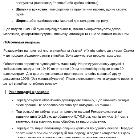
візерунком (наприклад, "ялинка" або дрібна клітинка).
Щільний трикотаж:
комфортний та практичний варіант, що не сковує
рухів.
Шерсть або напівшерсть:
ідеальні для холодних пір року.
Щоб надати шкільній сукні індивідуальності, можна використовувати декор:
мереживо, декоративні ґудзики, вишивку, аплікацію та інше за вашим бажанням.
Підготовка викрійки
Роздрукуйте на принтері листи викрійки та з'єднайте їх відповідно до схеми. Схема
– це порядок з'єднання листів викрійки. Вона друкується першим аркушем.
Обов'язково перевірте відповідність масштабу. На роздрукованому аркуші із
зображеним квадратом 10х10 см сторони 10 см повинні відповідати саме 10
сантиметрам. Для цього в установках принтера встановіть масштаб друку
документа 100% (без масштабування). Після склеювання листів акуратно виріжте
деталі викрійки потрібного розміру.
❗
Рекомендації з розкрою
Перед розкроєм обов'язково декатируйте тканину, щоб уникнути усадки
після прання. Це особливо важливо для натуральних тканин.
При розкрої не забудьте дати припуски на шви! Рекомендується до
зшивних швів 1-1,5 см, до обшивних 0,7-0,8 см, на підгин низу 2-4 см, в
залежності від тканини, виду обробки, та вашого рішення.
Переднє та заднє полотнище спідниці кроїться по одному лекалу. Переднє
полотнище зі згином по середній лінії переду, а заднє складається з двох
частин, тому що в середньому шві спинки знаходиться застібка-