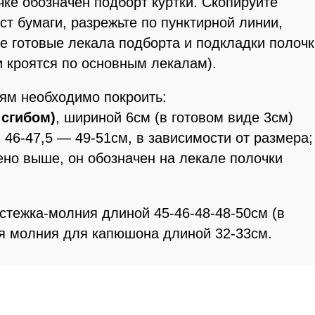
ке обозначен подборт куртки. Скопируйте
ст бумаги, разрежьте по пунктирной линии,
е готовые лекала подборта и подкладки полочк
и кроятся по основным лекалам).
м необходимо покроить:
 сгибом)
, шириной 6см (в готовом виде 3см)
 46-47,5 — 49-51см, в зависимости от размера;
чено выше, он обозначен на лекале полочки
стежка-молния длиной 45-46-48-48-50см (в
ая молния для капюшона длиной 32-33см.