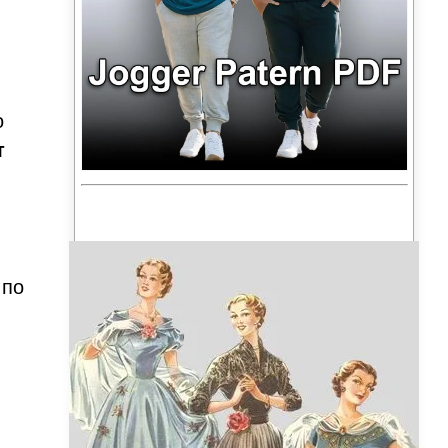
о
т
 по