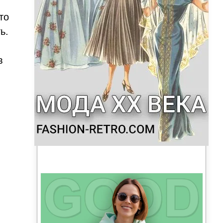
то
ь.
в