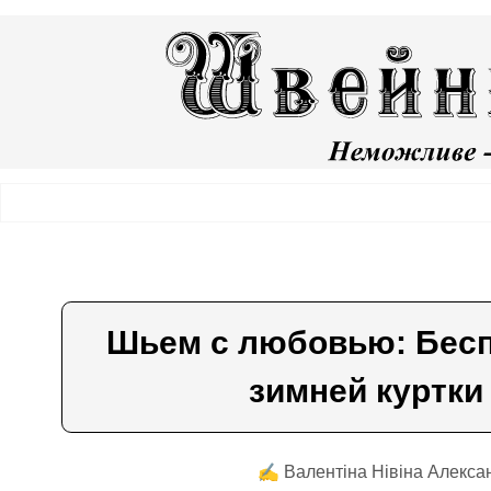
Шьем с любовью: Бесп
зимней куртки
✍️ Валентiна Нiвiна Алекса