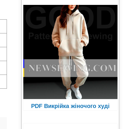
PDF Викрійка жіночого худі