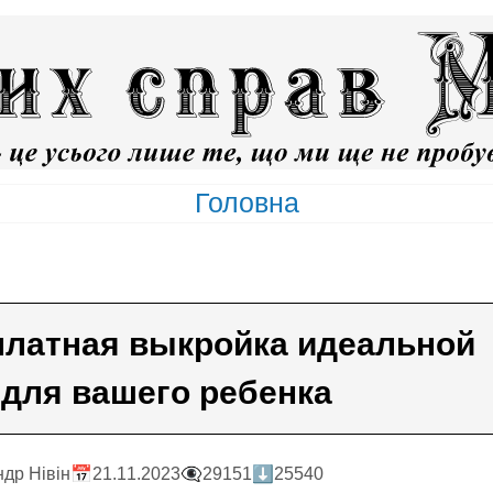
Головна
латная выкройка идеальной
 для вашего ребенка
ндр Нiвiн
📅21.11.2023
👁️‍🗨️29151
⬇️25540