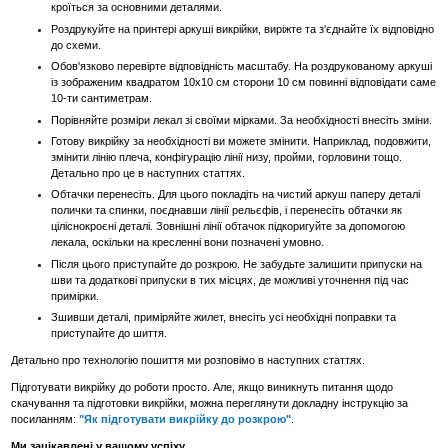
кроїться за основними деталями.
Роздрукуйте на принтері аркуші викрійки, виріжте та з'єднайте їх відповідно
до схеми.
Обов'язково перевірте відповідність масштабу. На роздрукованому аркуші
із зображеним квадратом 10х10 см сторони 10 см повинні відповідати саме
10-ти сантиметрам.
Порівняйте розміри лекал зі своїми мірками. За необхідності внесіть зміни.
Готову викрійку за необхідності ви можете змінити. Наприклад, подовжити,
змінити лінію плеча, конфігурацію лінії низу, пройми, горловини тощо.
Детально про це в наступних статтях.
Обтачки перенесіть. Для цього покладіть на чистий аркуш паперу деталі
полички та спинки, поєднавши лінії рельєфів, і перенесіть обтачки як
ціліснокроєні деталі. Зовнішні лінії обтачок підкоригуйте за допомогою
лекала, оскільки на кресленні вони позначені умовно.
Після цього приступайте до розкрою. Не забудьте залишити припуски на
шви та додаткові припуски в тих місцях, де можливі уточнення під час
примірки.
Зшивши деталі, приміряйте жилет, внесіть усі необхідні поправки та
приступайте до шиття.
Детально про технологію пошиття ми розповімо в наступних статтях.
Підготувати викрійку до роботи просто. Але, якщо виникнуть питання щодо
скачування та підготовки викрійки, можна переглянути докладну інструкцію за
посиланням:
"Як підготувати викрійку до розкрою"
.
Ми зацікавлені у вашому успіху.