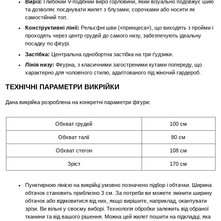
Виріз:
Глибокий V-подібний виріз горловини, який візуально подовжує шию
та дозволяє поєднувати жилет з блузами, сорочками або носити як
самостійний топ.
Конструктивні лінії:
Рельєфні шви («принцеса»), що виходять з пройми і
проходять через центр грудей до самого низу, забезпечують ідеальну
посадку по фігурі.
Застібка:
Центральна однобортна застібка на три ґудзики.
Лінія низу:
Фігурна, з класичними загостреними кутами попереду, що
характерно для чоловічого стилю, адаптованого під жіночий гардероб.
ТЕХНІЧНІ ПАРАМЕТРИ ВИКРІЙКИ
Дана викрійка розроблена на конкретні параметри фігури:
Обхват грудей
100 см
Обхват талії
80 см
Обхват стегон
108 см
Зріст
170 см
Пунктирною лінією на викрійці умовно позначено підбор і обтачки. Ширина
обтачок становить приблизно 3 см. За потреби ви можете змінити ширину
обтачок або відмовитися від них, якщо вирішите, наприклад, окантувати
зрізи. Ви вільні у своєму виборі. Технологія обробки залежить від обраної
тканини та від вашого рішення. Можна цей жилет пошити на підкладці, яка