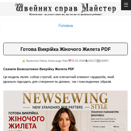
Головна
Готова Викрійка Жіночого Жилета PDF
✍️ Валентiна Нiвiна Александр Нiвiн
📅05.05.2026
👁️‍🗨️193172
⬇️183957
Скачати Безкоштовно Викрійку Жилета PDF
Ця модель являє собою строгий, але елегантний елемент гардероба, який
ідеально підходить для створення як ділових, так і повсякденних образів.