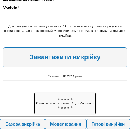
Успіхів!
Для скачування викрійки у форматі PDF натисніть кнопку. Поки формується
посилання на завантаження файлу ознайомтесь з інструкцією з друку та збирання
викрійки.
Завантажити викрійку
183957
Скачано:
разів
✯ ✯ ✯ ✯ ✯
Копіювання матеріалів сайту заборонено
✯ ✯ ✯ ✯ ✯
Базова викрійка
Моделювання
Готові викрійки