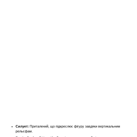
Силует:
Приталений, що підкреслює фігуру завдяки вертикальним
рельєфам.